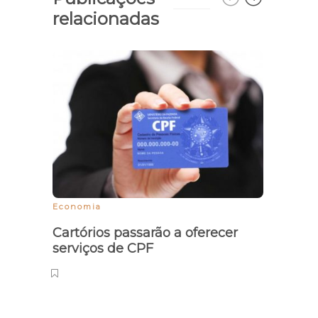
relacionadas
Economia
Preve
Cartórios passarão a oferecer
Gove
serviços de CPF
canc
caus