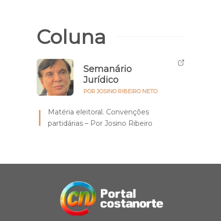
Coluna
Semanário
Jurídico
POR JOSINO RIBEIRO NETO
Matéria eleitoral. Convenções
partidárias – Por Josino Ribeiro