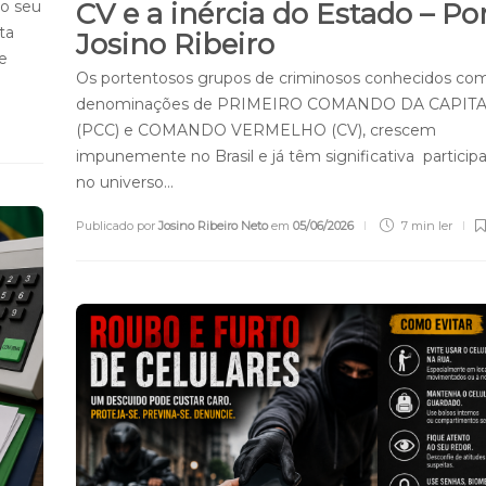
do seu
CV e a inércia do Estado – Po
ta
Josino Ribeiro
de
Os portentosos grupos de criminosos conhecidos co
denominações de PRIMEIRO COMANDO DA CAPIT
(PCC) e COMANDO VERMELHO (CV), crescem
impunemente no Brasil e já têm significativa particip
no universo…
Publicado por
Josino Ribeiro Neto
em
05/06/2026
7 min
ler