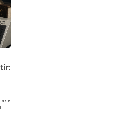
ir:
rá de
TE