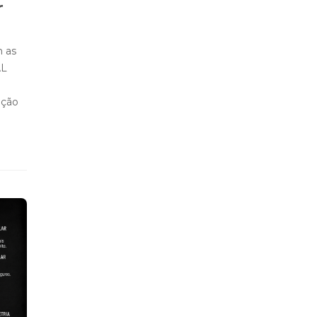
r
m as
AL
ação