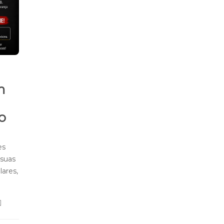
m
o
es
 suas
lares,