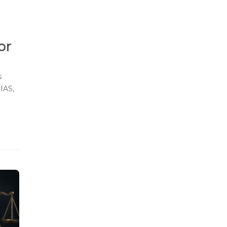
or
s
IAS,