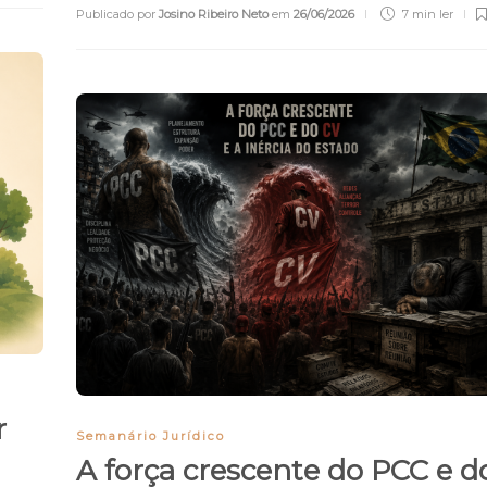
Publicado por
Josino Ribeiro Neto
em
26/06/2026
7 min
ler
r
Semanário Jurídico
A força crescente do PCC e d