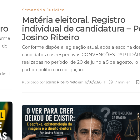
Semanário Jurídico
s
Matéria eleitoral. Registro
iro
individual de candidatura – P
Josino Ribeiro
forme
 de
Conforme dispõe a legislação atual, após a escolha do
candidatos nas respectivas CONVENÇÕES PARTIDÁR
realizadas no período de 20 de julho a 5 de agosto, o
partido político ou coligação…
n
ler
Publicado por
Josino Ribeiro Neto
em
17/07/2026
7 min
ler