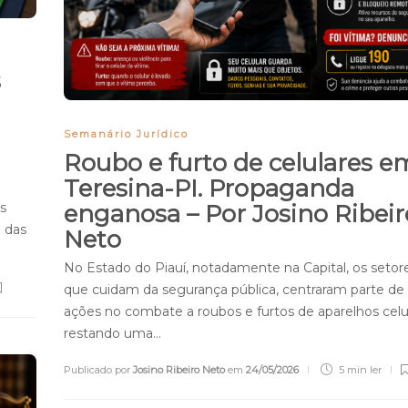
s
Semanário Jurídico
Roubo e furto de celulares e
Teresina-PI. Propaganda
s
enganosa – Por Josino Ribeir
l das
Neto
No Estado do Piauí, notadamente na Capital, os setor
que cuidam da segurança pública, centraram parte de
ações no combate a roubos e furtos de aparelhos celu
restando uma…
Publicado por
Josino Ribeiro Neto
em
24/05/2026
5 min
ler