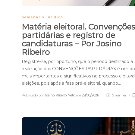
Semanário Jurídico
Matéria eleitoral. Convençõe
partidárias e registro de
candidaturas – Por Josino
Ribeiro
Registre-se, por oportuno, que o período destinado à
realização das CONVENÇÕES PARTIDÁRIAS é um do
mais importantes e significativos no processo eleitora
eleições, pois após a fase pré-eleitoral, quando…
Publicado por
Josino Ribeiro Neto
em
29/05/2026
5 min
ler