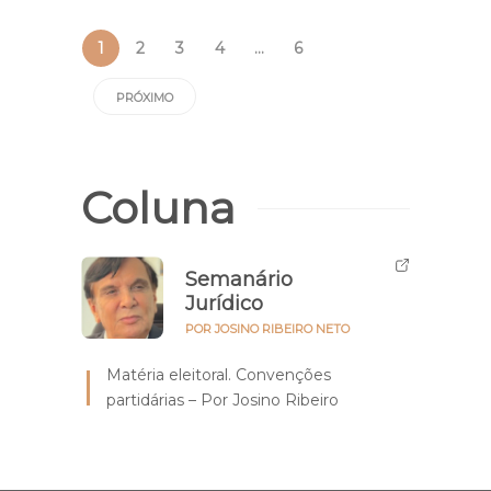
1
2
3
4
…
6
PRÓXIMO
Coluna
Semanário
Jurídico
POR JOSINO RIBEIRO NETO
Matéria eleitoral. Convenções
partidárias – Por Josino Ribeiro