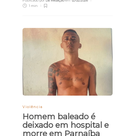
Publicado por
Da Redação
em
12/02/2026
1 min
Violência
Homem baleado é
deixado em hospital e
morre em Parnaíba