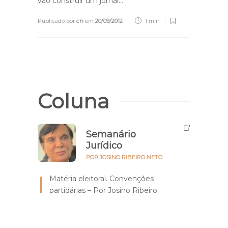
vão construir um jornal…
Publicado por
cn
em
20/09/2012
1 min
Coluna
Semanário
Jurídico
POR JOSINO RIBEIRO NETO
Matéria eleitoral. Convenções
partidárias – Por Josino Ribeiro