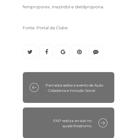
femproporex, mazindol e dietilpropiona.
Fonte: Portal da Clube
Parnaíba sediará evento de Ação
- Cidadania e Inclusão Social
FAP realiza arraial no
quadrilhódromo