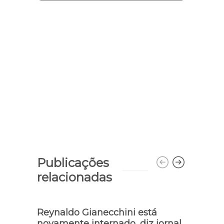
Publicações
relacionadas
Reynaldo Gianecchini está
Atri
novamente internado, diz jornal
come