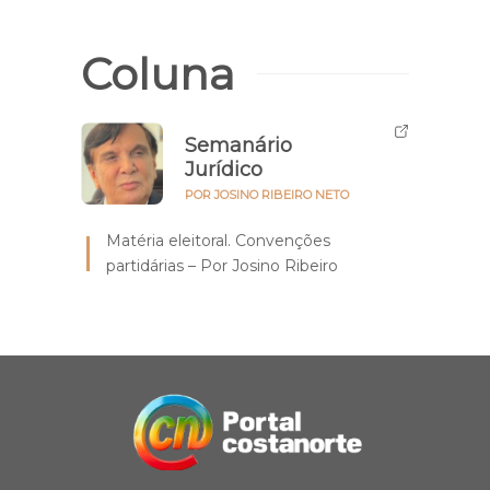
Coluna
Semanário
Jurídico
POR JOSINO RIBEIRO NETO
Matéria eleitoral. Convenções
partidárias – Por Josino Ribeiro