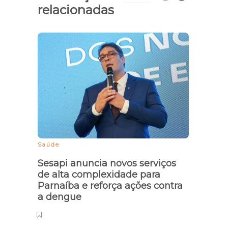
relacionadas
Saúde
Fiscal
Sesapi anuncia novos serviços
Fisca
de alta complexidade para
apre
Parnaíba e reforça ações contra
cara
a dengue