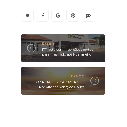
Exame
IFPI está com inscrições abertas
para mestrado até 9 de janeiro
Exame
O SR. JÁ TEM CADASTRO? –
Por Vitor de Athayde Couto