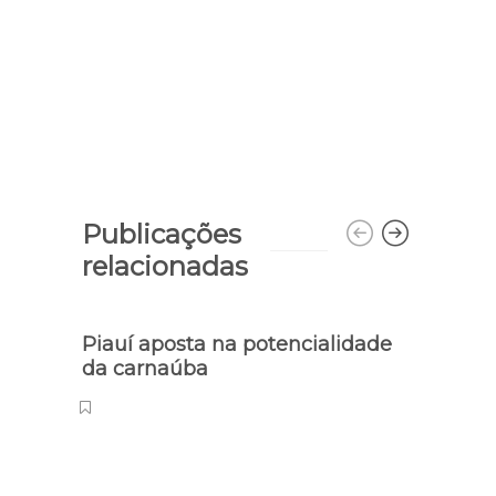
Publicações
relacionadas
Piauí aposta na potencialidade
PRF 
da carnaúba
trans
do P