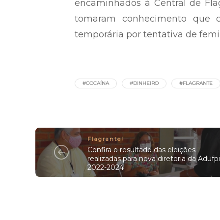
encaminhados à Central de Flagr
tomaram conhecimento que c
temporária por tentativa de femin
#COCAÍNA
#DINHEIRO
#FLAGRANTE
Flagrante!
Confira o resultado das eleições
realizadas para nova diretoria da Adufpi
2022-2024