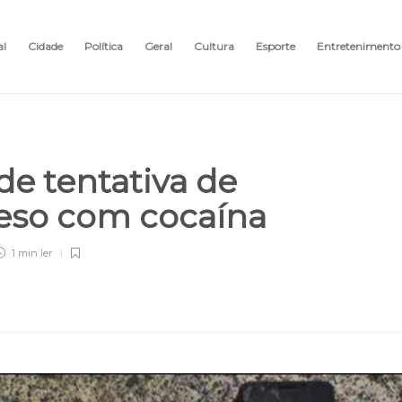
al
Cidade
Política
Geral
Cultura
Esporte
Entretenimento
e tentativa de
reso com cocaína
1 min
ler