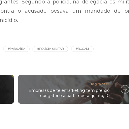
antes. Segundo a polícia, na delegacia os mili
ontra o acusado pesava um mandado de pr
icídio.
#PARNAÍBA
#POLÍCIA MILITAR
#ROCAM
Flagrante!
Empresas de telemarketing têm prefixo
obrigatório a partir desta quinta, 10