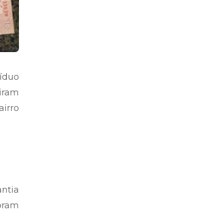
íduo
iram
airro
antia
oram