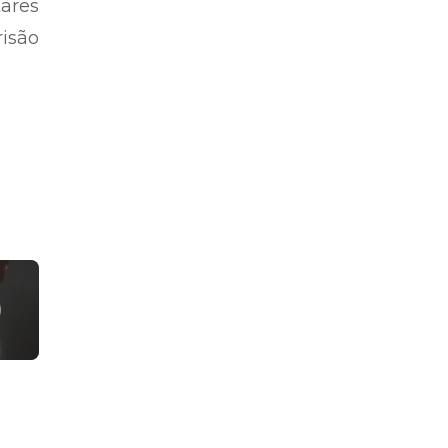
tares
isão