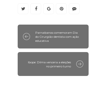
Parnaibanos comemoram Dia
do Cirurgião-dentista com ação
educativa
Ibope: Dilma venceria a eleições
no primeiro turno