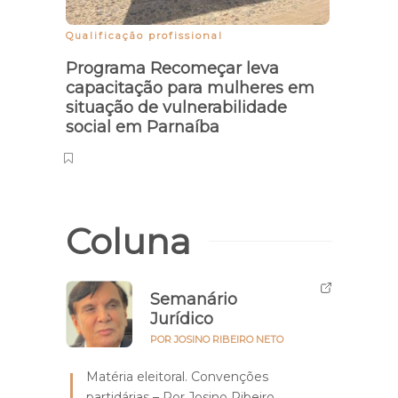
Qualificação profissional
Pesar
Programa Recomeçar leva
Prefe
capacitação para mulheres em
luto 
situação de vulnerabilidade
fale
social em Parnaíba
Mari
Coluna
Semanário
Jurídico
POR JOSINO RIBEIRO NETO
Matéria eleitoral. Convenções
partidárias – Por Josino Ribeiro