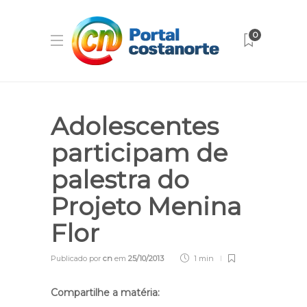
0
Adolescentes
participam de
palestra do
Projeto Menina
Flor
Publicado por
cn
em
25/10/2013
1 min
Compartilhe a matéria: