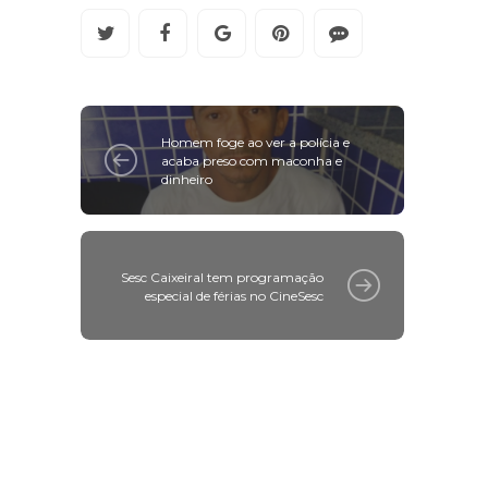
Homem foge ao ver a polícia e
acaba preso com maconha e
dinheiro
Sesc Caixeiral tem programação
especial de férias no CineSesc