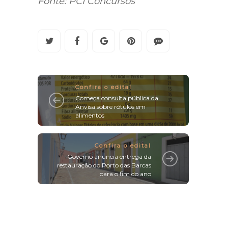
Fonte: PCI Concursos
Confira o edital
Começa consulta pública da
Anvisa sobre rótulos em
alimentos
Confira o edital
Governo anuncia entrega da
restauração do Porto das Barcas
para o fim do ano