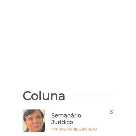
Violên
A ca
mulhe
em 
Coluna
Semanário
Jurídico
POR JOSINO RIBEIRO NETO