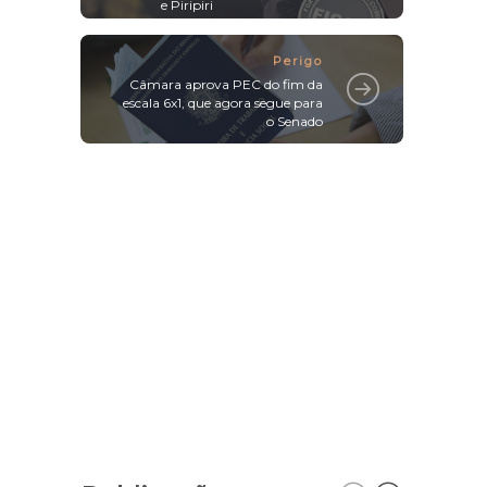
e Piripiri
Perigo
Câmara aprova PEC do fim da
escala 6x1, que agora segue para
o Senado