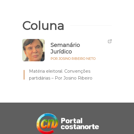
Coluna
Semanário
Jurídico
POR JOSINO RIBEIRO NETO
Matéria eleitoral. Convenções
partidárias – Por Josino Ribeiro