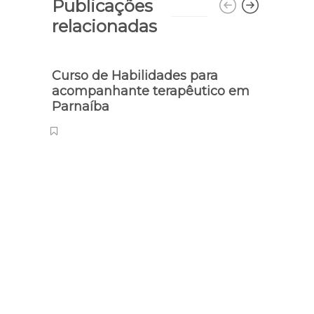
Publicações
relacionadas
Curso de Habilidades para
acompanhante terapêutico em
Parnaíba
Justiç
Cond
no po
anos