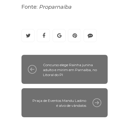
Fonte:
Proparnaíba
Concurso elege Rainha junina
adulto e mirim em Parnaíba, no
Litoral do PI
Praça de Eventos Mandu Ladino
é alvo de vândalos