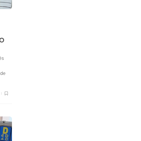
o
ês
 de