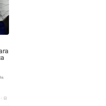
ara
ca
ia.