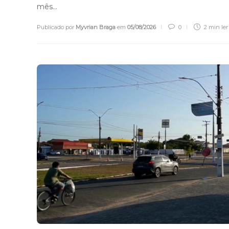
mês…
Publicado por
Myvrian Braga
em
05/08/2026
0
2 min
ler