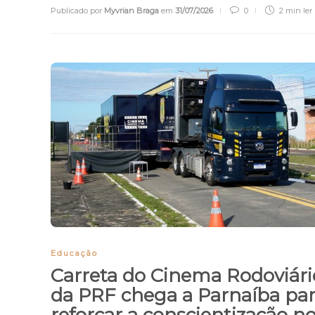
Publicado por
Myvrian Braga
em
31/07/2026
0
2 min
ler
Educação
Carreta do Cinema Rodoviári
da PRF chega a Parnaíba pa