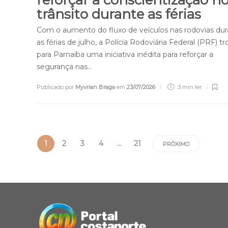
reforçar a conscientização n
trânsito durante as férias
Com o aumento do fluxo de veículos nas rodovias du
as férias de julho, a Polícia Rodoviária Federal (PRF) t
para Parnaíba uma iniciativa inédita para reforçar a
segurança nas…
Publicado por
Myvrian Braga
em
23/07/2026
3 min
ler
1
2
3
4
…
21
PRÓXIMO