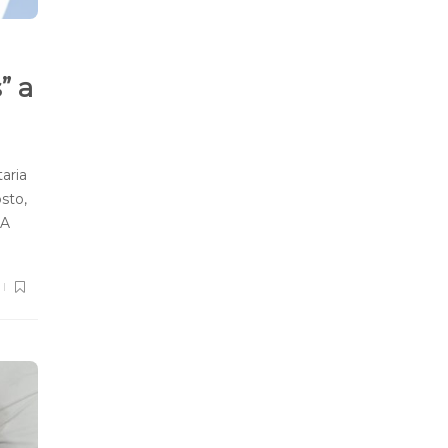
” a
aria
sto,
 A