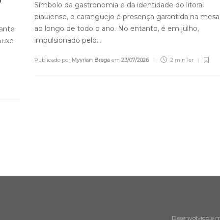
o
Símbolo da gastronomia e da identidade do litoral
piauiense, o caranguejo é presença garantida na mesa 
ao longo de todo o ano. No entanto, é em julho,
rante
impulsionado pelo…
rouxe
Publicado por
Myvrian Braga
em
23/07/2026
2 min
ler
Desenvolvido e 