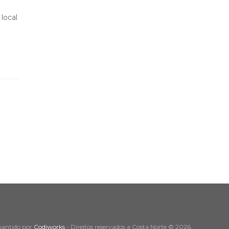
local
mantido por
Codiworks
- Direitos reservados a Costa Norte © 2026.