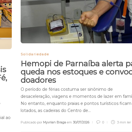
Solidariedade
Hemopi de Parnaíba alerta p
is
queda nos estoques e convo
é,
doadores
O período de férias costuma ser sinônimo de
desaceleração, viagens e momentos de lazer em famíl
No entanto, enquanto praias e pontos turísticos ficam
e
lotados, as cadeiras do Centro de…
al ao
Publicado por
Myvrian Braga
em
30/07/2026
0
3 min
ler