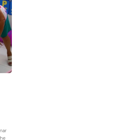
mar
che