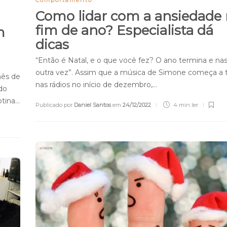
Como lidar com a ansiedade
fim de ano? Especialista dá
m
dicas
“Então é Natal, e o que você fez? O ano termina e na
outra vez”. Assim que a música de Simone começa a 
mês de
nas rádios no início de dezembro,…
do
otina…
Publicado por
Daniel Santos
em
24/12/2022
4 min
ler