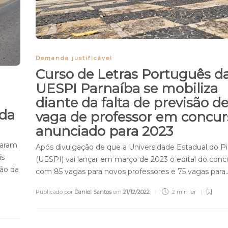
Demanda justificável
Curso de Letras Português d
UESPI Parnaíba se mobiliza
diante da falta de previsão d
 da
vaga de professor em concur
anunciado para 2023
iaram
Após divulgação de que a Universidade Estadual do Pi
ís
(UESPI) vai lançar em março de 2023 o edital do conc
ção da
com 85 vagas para novos professores e 75 vagas para
Publicado por
Daniel Santos
em
21/12/2022
2 min
ler