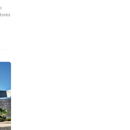
o
tores