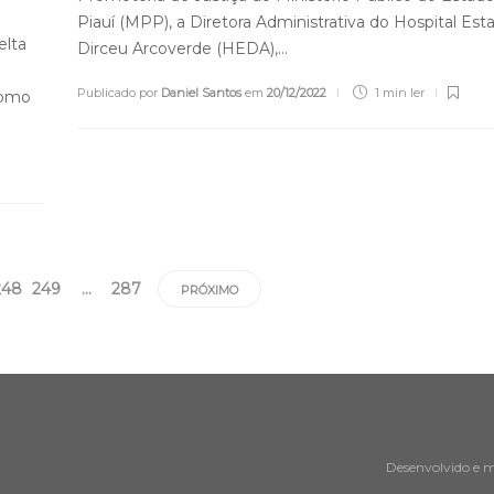
Piauí (MPP), a Diretora Administrativa do Hospital Est
elta
Dirceu Arcoverde (HEDA),…
Publicado por
Daniel Santos
em
20/12/2022
1 min
ler
 como
248
249
…
287
PRÓXIMO
Desenvolvido e 