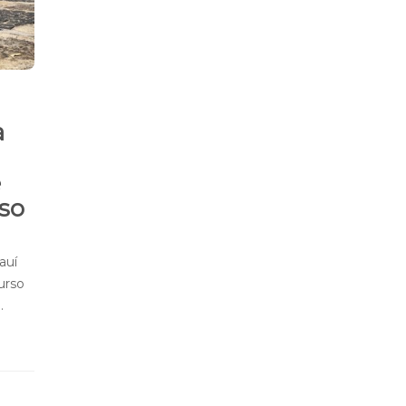
a
e
so
auí
urso
…