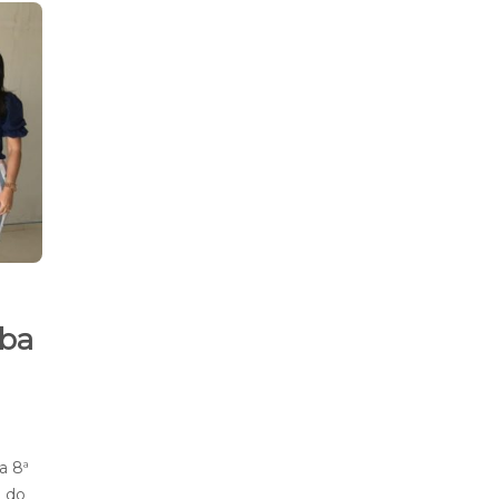
íba
a 8ª
o do