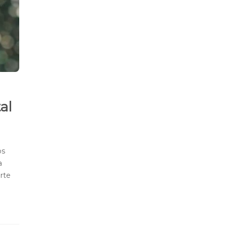
al
os
a
orte