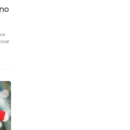
 no
sce
tocar