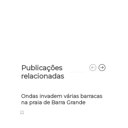
Publicações
relacionadas
Ondas invadem várias barracas
Colis
na praia de Barra Grande
dois 
402