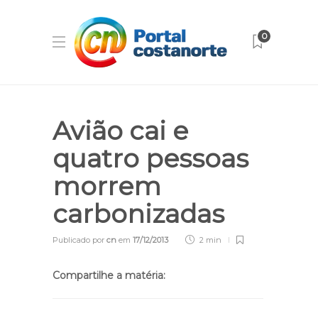
0
Avião cai e
quatro pessoas
morrem
carbonizadas
Publicado por
cn
em
17/12/2013
2 min
Compartilhe a matéria: