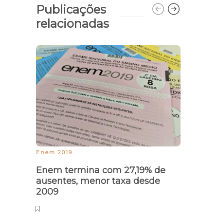
Publicações
relacionadas
Enem 2019
Econo
Enem termina com 27,19% de
Cerc
ausentes, menor taxa desde
ter b
2009