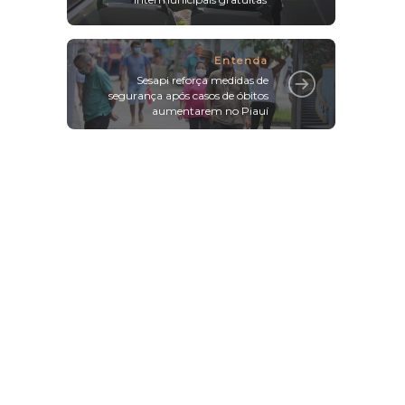
Idosos terão direito a viagens
intermunicipais gratuitas
Entenda
Sesapi reforça medidas de
segurança após casos de óbitos
aumentarem no Piauí