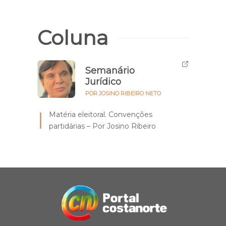
Coluna
Semanário
Jurídico
POR JOSINO RIBEIRO NETO
Matéria eleitoral. Convenções
partidárias – Por Josino Ribeiro