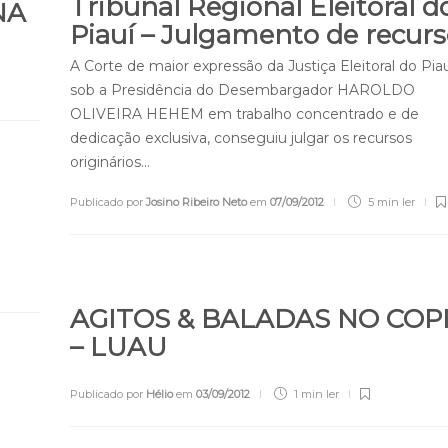
Tribunal Regional Eleitoral d
NA
Piauí – Julgamento de recur
A Corte de maior expressão da Justiça Eleitoral do Piau
sob a Presidência do Desembargador HAROLDO
OLIVEIRA HEHEM em trabalho concentrado e de
dedicação exclusiva, conseguiu julgar os recursos
originários…
Publicado por
Josino Ribeiro Neto
em
07/09/2012
5 min
ler
AGITOS & BALADAS NO COP
– LUAU
Publicado por
Hélio
em
03/09/2012
1 min
ler