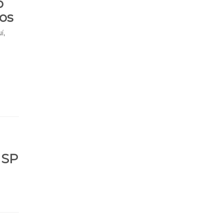
o
sos
í,
ISP