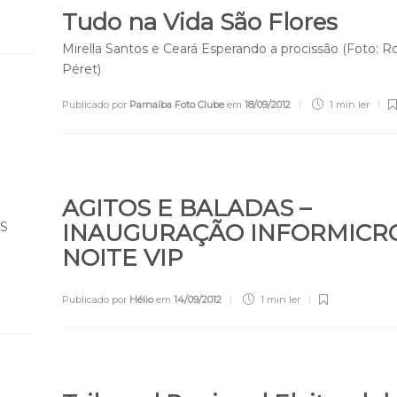
Tudo na Vida São Flores
Mirella Santos e Ceará Esperando a procissão (Foto: R
Péret)
Publicado por
Parnaíba Foto Clube
em
18/09/2012
1 min
ler
AGITOS E BALADAS –
S
INAUGURAÇÃO INFORMICR
NOITE VIP
Publicado por
Hélio
em
14/09/2012
1 min
ler