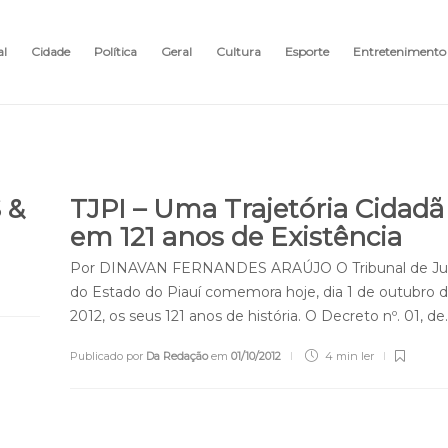
al
Cidade
Política
Geral
Cultura
Esporte
Entretenimento
 &
TJPI – Uma Trajetória Cidadã
em 121 anos de Existência
Por DINAVAN FERNANDES ARAÚJO O Tribunal de Jus
do Estado do Piauí comemora hoje, dia 1 de outubro 
2012, os seus 121 anos de história. O Decreto nº. 01, de
Publicado por
Da Redação
em
01/10/2012
4 min
ler