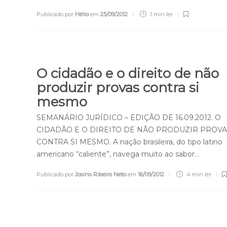
Publicado por
Hélio
em
25/09/2012
1 min
ler
O cidadão e o direito de não
produzir provas contra si
mesmo
SEMANÁRIO JURÍDICO – EDIÇÃO DE 16.09.2012. O
CIDADÃO E O DIREITO DE NÃO PRODUZIR PROVA
CONTRA SI MESMO. A nação brasileira, do tipo latino
americano “caliente”, navega muito ao sabor…
Publicado por
Josino Ribeiro Neto
em
16/09/2012
4 min
ler