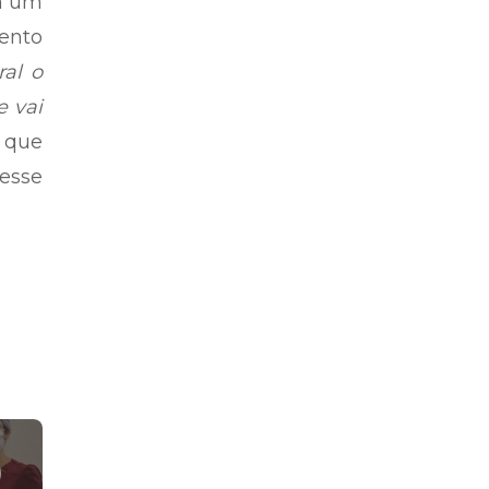
em um
ento
ral o
e vai
 que
esse