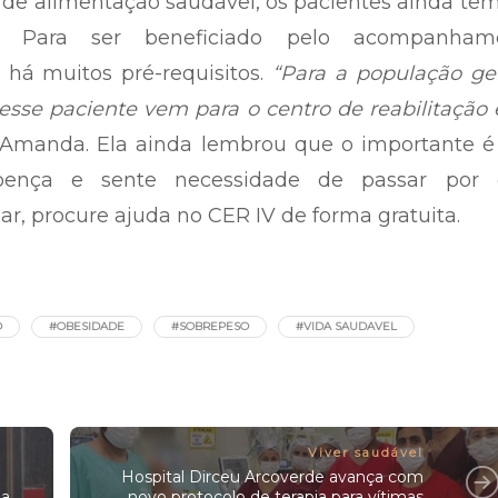
 de alimentação saudável, os pacientes ainda t
o. Para ser beneficiado pelo acompanham
 há muitos pré-requisitos.
“Para a população ge
í esse paciente vem para o centro de reabilitação 
 Amanda. Ela ainda lembrou que o importante é
ença e sente necessidade de passar por 
, procure ajuda no CER IV de forma gratuita.
O
#OBESIDADE
#SOBREPESO
#VIDA SAUDAVEL
Viver saudável
Hospital Dirceu Arcoverde avança com
da
novo protocolo de terapia para vítimas