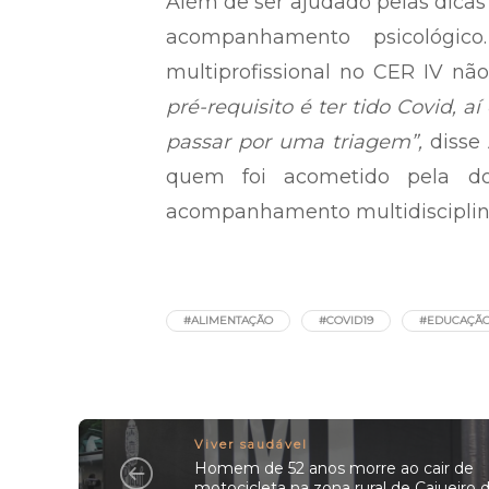
Além de ser ajudado pelas dicas
acompanhamento psicológic
multiprofissional no CER IV não
pré-requisito é ter tido Covid, a
passar por uma triagem”,
disse
quem foi acometido pela do
acompanhamento multidisciplinar
#ALIMENTAÇÃO
#COVID19
#EDUCAÇÃ
Viver saudável
Homem de 52 anos morre ao cair de
motocicleta na zona rural de Cajueiro 