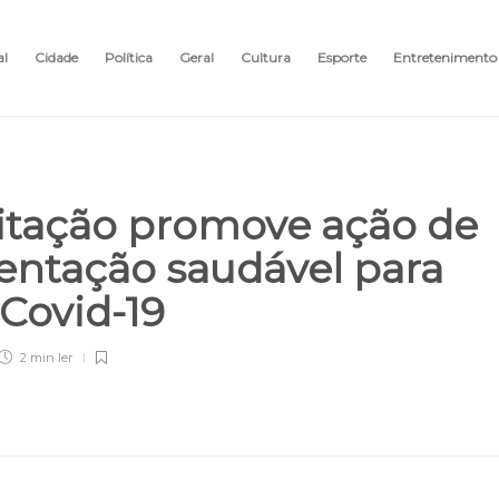
al
Cidade
Política
Geral
Cultura
Esporte
Entretenimento
litação promove ação de
mentação saudável para
 Covid-19
2 min
ler