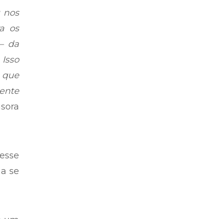
 nos
a os
– da
Isso
 que
ente
sora
esse
ha se