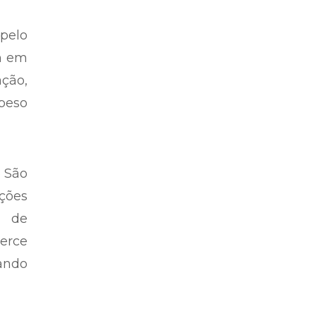
pelo
m em
ção,
epeso
o São
ções
o de
xerce
ando