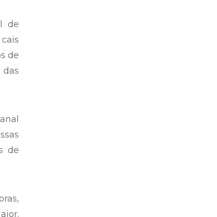
l de
cais
os de
o das
canal
ssas
s de
bras,
ior.