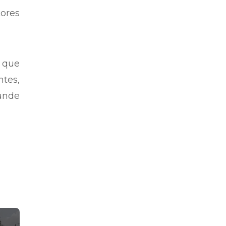
ores
 que
tes,
ande