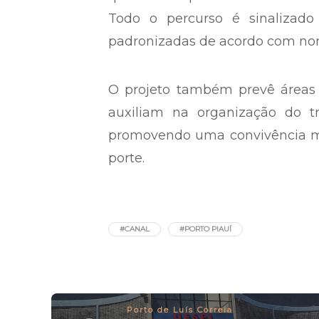
Todo o percurso é sinalizad
padronizadas de acordo com nor
O projeto também prevê áreas 
auxiliam na organização do t
promovendo uma convivência m
porte.
#CANAL
#PORTO PIAUÍ
Porto de Luís Correia