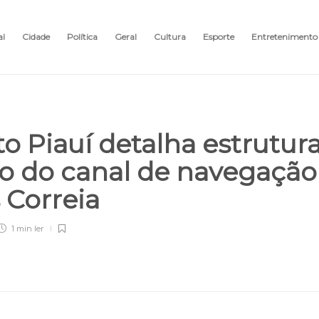
al
Cidade
Política
Geral
Cultura
Esporte
Entretenimento
 Piauí detalha estrutur
o do canal de navegação
s Correia
1 min
ler