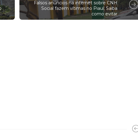
Falsos anúncios na internet sobre CNH
o
Social fazem vítimas no Piauí; Saiba
como evitar