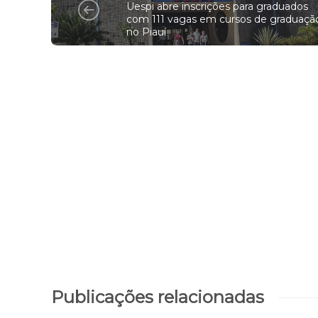
Uespi abre inscrições para graduados
com 111 vagas em cursos de graduaçã
no Piauí
Publicações relacionadas