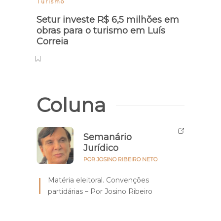
Turismo
Sorte
Setur investe R$ 6,5 milhões em
Veja 
obras para o turismo em Luís
sort
Correia
Coluna
Semanário
Jurídico
POR JOSINO RIBEIRO NETO
Matéria eleitoral. Convenções
partidárias – Por Josino Ribeiro