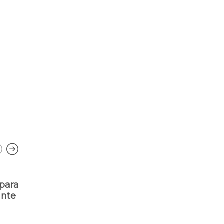
para
Fiscais do CRO/PI interditam
ante
unidades básicas no litoral do
Piauí