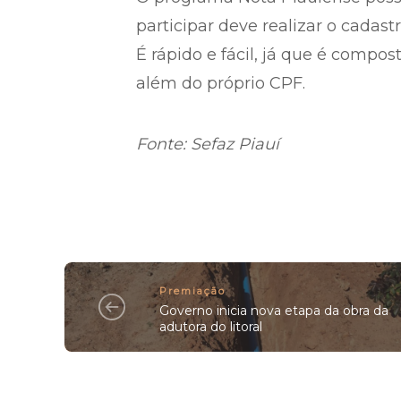
participar deve realizar o cadast
É rápido e fácil, já que é compo
além do próprio CPF.
Fonte: Sefaz Piauí
Premiação
Governo inicia nova etapa da obra da
adutora do litoral