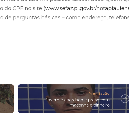
ro do CPF no site (
www.sefaz.pi.gov.br/notapiauien
sto de perguntas básicas – como endereço, telefone
Premiação
Jovem é abordado e preso com
maconha e dinheiro