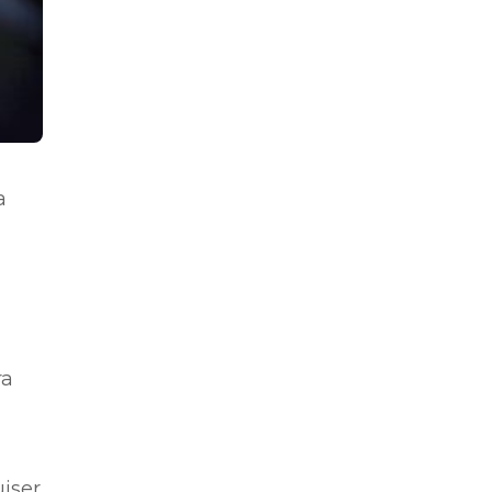
a
ra
iser