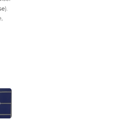
se
).
,