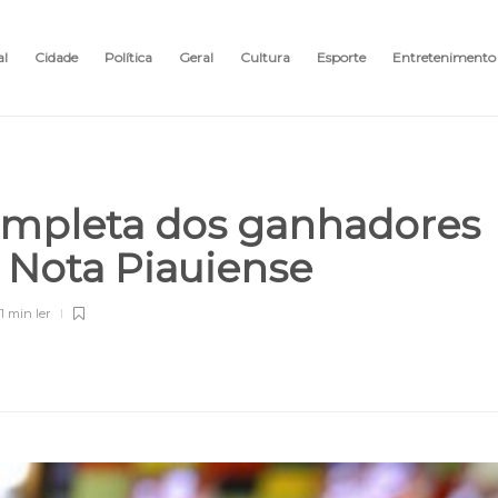
al
Cidade
Política
Geral
Cultura
Esporte
Entretenimento
 completa dos ganhadores
a Nota Piauiense
1 min
ler