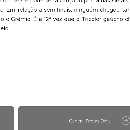
om seis e pode ser alcançado por Minas Gerais,
o. Em relação a semifinais, ninguém chegou tan
o o Grêmio. É a 12ª vez que o Tricolor gaúcho 
eio.
General Freitas Diniz