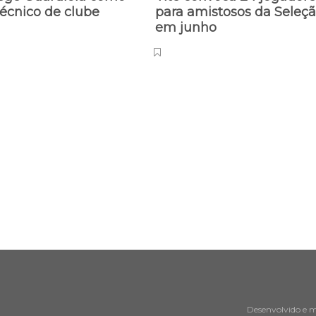
écnico de clube
para amistosos da Seleç
em junho
Desenvolvido e 