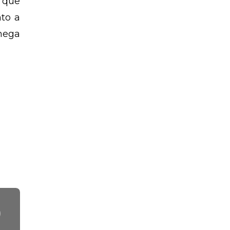
 que
to a
chega