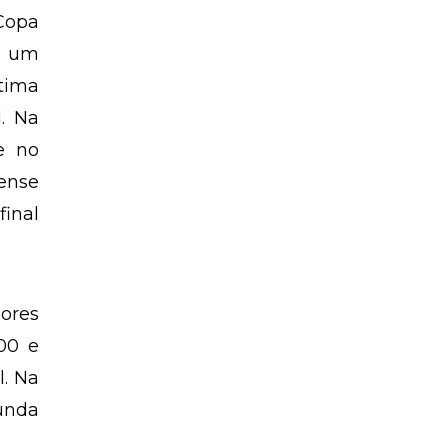
 Copa
s um
ltima
1. Na
e no
nense
final
iores
00 e
l. Na
gunda