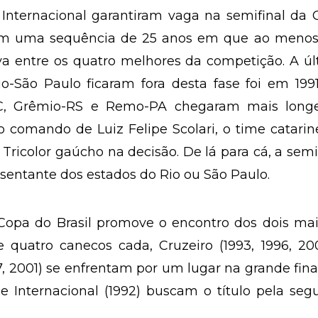
 Internacional garantiram vaga na semifinal da
aram uma sequência de 25 anos em que ao meno
ava entre os quatro melhores da competição. A ú
o-São Paulo ficaram fora desta fase foi em 199
-SC, Grêmio-RS e Remo-PA chegaram mais long
 o comando de Luiz Felipe Scolari, o time catari
 Tricolor gaúcho na decisão. De lá para cá, a semi
entante dos estados do Rio ou São Paulo.
 Copa do Brasil promove o encontro dos dois ma
 quatro canecos cada, Cruzeiro (1993, 1996, 20
7, 2001) se enfrentam por um lugar na grande fina
 e Internacional (1992) buscam o título pela se