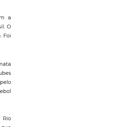
am a
il. O
 Foi
-mata
lubes
pelo
tebol
 Rio