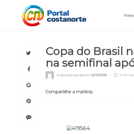
Polici
Copa do Brasil n
na semifinal ap
Publicado por
cn
em
20/10/2016
2 min
ler
Compartilhe a matéria: