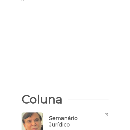
Preval
Piau
defic
maior
audit
Coluna
Semanário
Jurídico