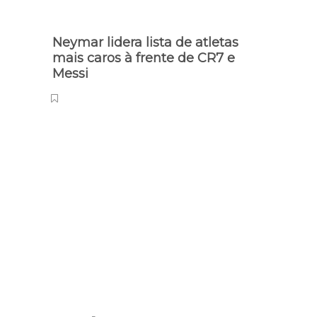
Neymar lidera lista de atletas
Fla c
mais caros à frente de CR7 e
Cuéll
Messi
intel