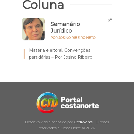
Coluna
Semanário
Jurídico
POR JOSINO RIBEIRO NETO
Matéria eleitoral. Convenções
partidárias – Por Josino Ribeiro
Desenvolvido e mantido por
Codiworks
- Direitos
reservados a Costa Norte © 2026.