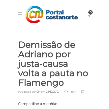
0
Demissão de
Adriano por
justa-causa
volta a pauta no
Flamengo
Publicado por
CN
em
25/10/2012
1 min
Compartilhe a matéria: