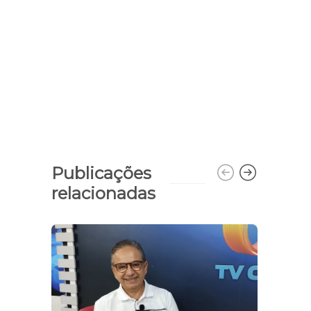
Publicações
relacionadas
Irac
uma 
Prime