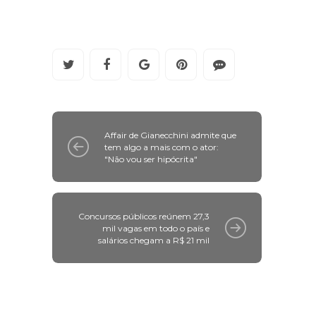
Fonte:
Uol
Affair de Gianecchini admite que
tem algo a mais com o ator:
"Não vou ser hipócrita"
Concursos públicos reúnem 27,3
mil vagas em todo o país e
salários chegam a R$ 21 mil