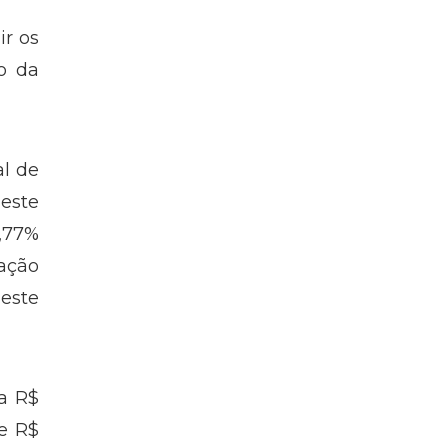
ir os
o da
al de
 este
7,77%
dação
 este
ra R$
de R$