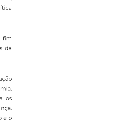
ítica
o fim
s da
dação
omia.
a os
nça.
o e o