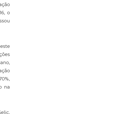
ração
6, o
assou
este
ções
 ano,
lação
70%,
o na
elic,