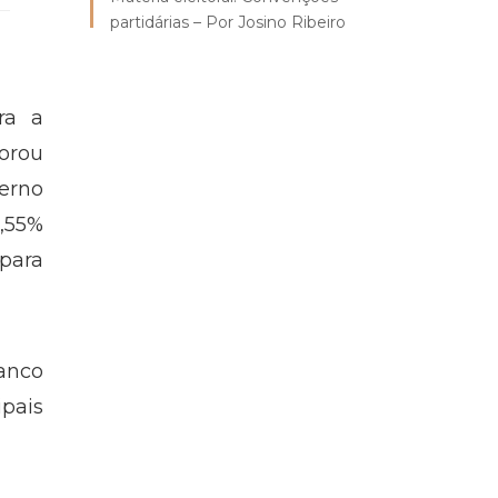
partidárias – Por Josino Ribeiro
ra a
orou
erno
2,55%
 para
anco
ipais