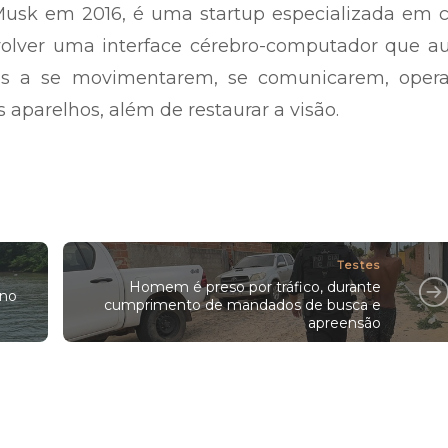
Musk em 2016, é uma startup especializada em c
volver uma interface cérebro-computador que au
cas a se movimentarem, se comunicarem, oper
 aparelhos, além de restaurar a visão.
Testes
Homem é preso por tráfico, durante
 no
cumprimento de mandados de busca e
apreensão