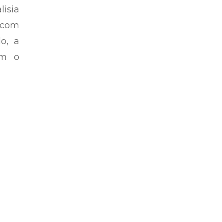
isia
 com
o, a
am o