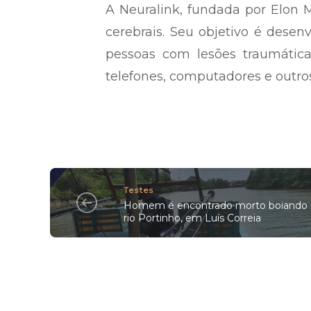
A Neuralink, fundada por Elon 
cerebrais. Seu objetivo é desen
pessoas com lesões traumáti
telefones, computadores e outros
Testes
Homem é encontrado morto boiando
rio Portinho, em Luís Correia