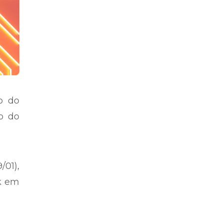
o do
io do
/01),
nk em