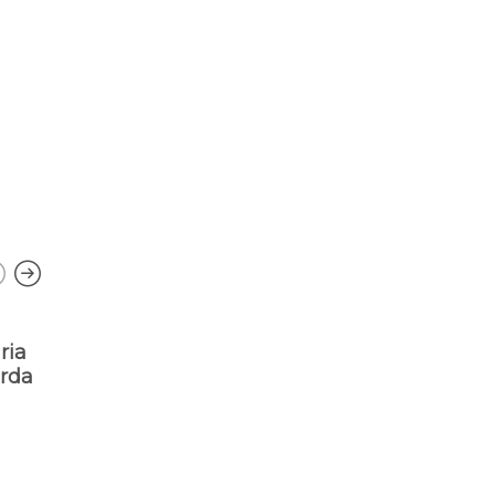
ria
Florenti
rda
viabiliza
Parnaíb