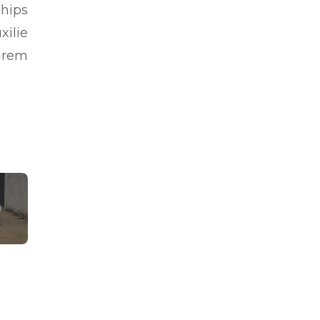
hips
xilie
arem