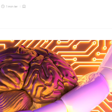
1 min
ler