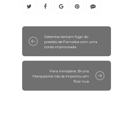
Detentos tentam fugir do
presídio de Parnaíba com uma
corda improvisada
Para minissérie, Bruna
Marquezine não se importou em
ficar nua