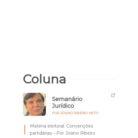
Volta 
Gove
de re
econ
Coluna
Semanário
Jurídico
POR JOSINO RIBEIRO NETO
Matéria eleitoral. Convenções
partidárias – Por Josino Ribeiro