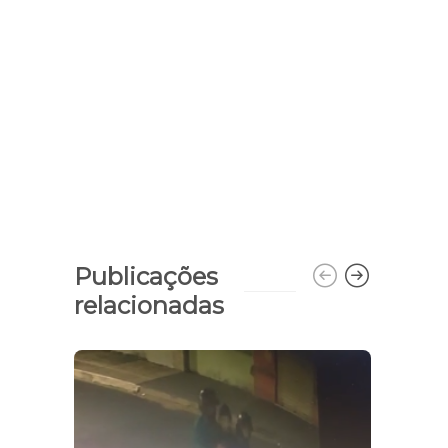
Publicações
relacionadas
Esta
R$ 19
afet