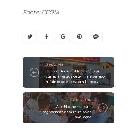
Fonte: CCOM
Gestores
Decisão Judicial: Bradesco deve
cumprir lei que determina tempo
mínimo de espera em bancos
Gestores
Ciro Nogueira reúne
Progressistas para reunião de
avaliação