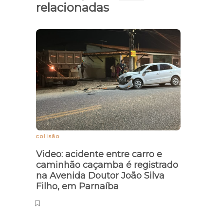
relacionadas
colisão
Econo
Video: acidente entre carro e
Preç
caminhão caçamba é registrado
aume
na Avenida Doutor João Silva
quint
Filho, em Parnaíba