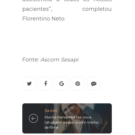
pacientes”, completou
Florentino Neto.
Fonte:
Ascom Sesapi
Saúde
Marília Mendonça faz nova
tatuagem e explica com trecho
de filme