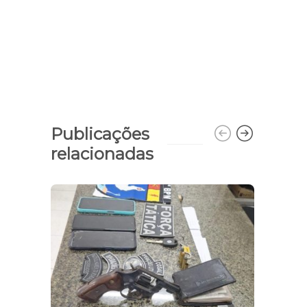
Publicações
relacionadas
OAB i
Mist
sem