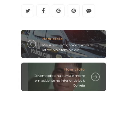
Homicídio
Piauí tem redução de crimes de
latrocínio e feminicídio
Homicídio
Jovem sobra na curva e morre
em acidente no interior de Luís
Correia