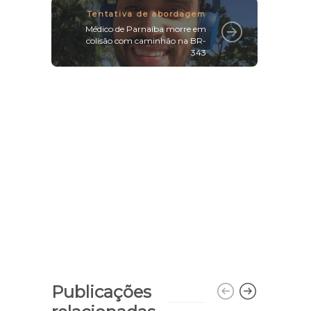
Tentativa de abordagem
Médico de Parnaíba morre em
colisão com caminhão na BR-
343
Publicações