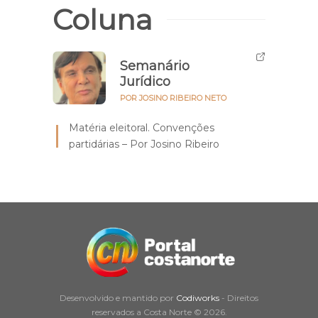
Coluna
Semanário
Jurídico
POR JOSINO RIBEIRO NETO
Matéria eleitoral. Convenções
partidárias – Por Josino Ribeiro
Desenvolvido e mantido por
Codiworks
- Direitos
reservados a Costa Norte © 2026.