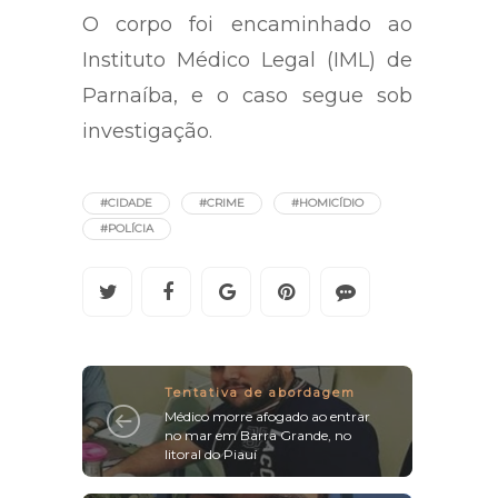
O corpo foi encaminhado ao
Instituto Médico Legal (IML) de
Parnaíba, e o caso segue sob
investigação.
#CIDADE
#CRIME
#HOMICÍDIO
#POLÍCIA
Tentativa de abordagem
Médico morre afogado ao entrar
no mar em Barra Grande, no
litoral do Piauí