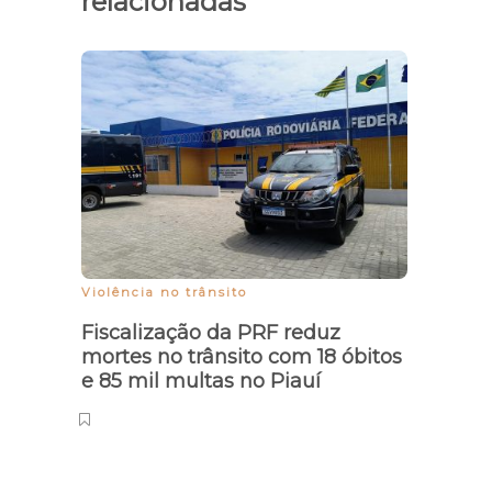
relacionadas
Violência no trânsito
Energi
Fiscalização da PRF reduz
Bras
mortes no trânsito com 18 óbitos
mais
e 85 mil multas no Piauí