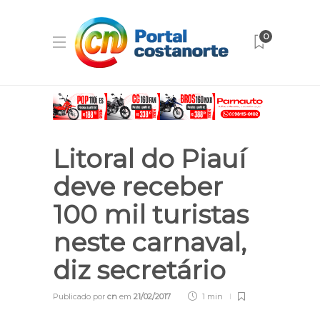
0
Litoral do Piauí
deve receber
100 mil turistas
neste carnaval,
diz secretário
Publicado por
cn
em
21/02/2017
1 min