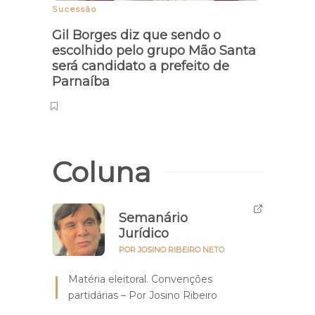
Sucessão
Forag
roubo
Gil Borges diz que sendo o
pres
escolhido pelo grupo Mão Santa
será candidato a prefeito de
Parnaíba
Coluna
Semanário
Jurídico
POR JOSINO RIBEIRO NETO
Matéria eleitoral. Convenções
partidárias – Por Josino Ribeiro