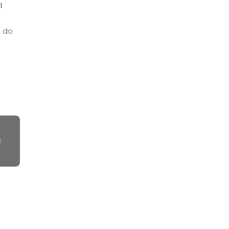
e do
l