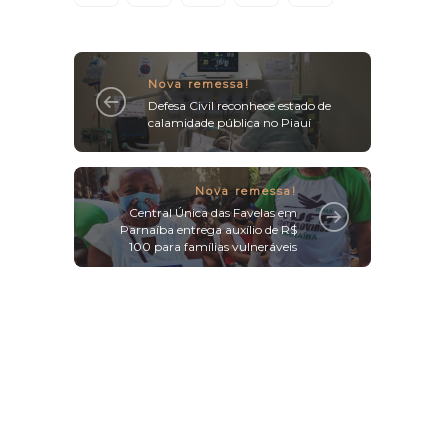
Nova remessa!
Defesa Civil reconhece estado de
calamidade pública no Piauí
Nova remessa!
Central Única das Favelas em
Parnaíba entrega auxílio de R$
100 para famílias vulneráveis