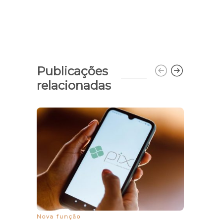
Publicações
relacionadas
AGIT
NIG
Nova função