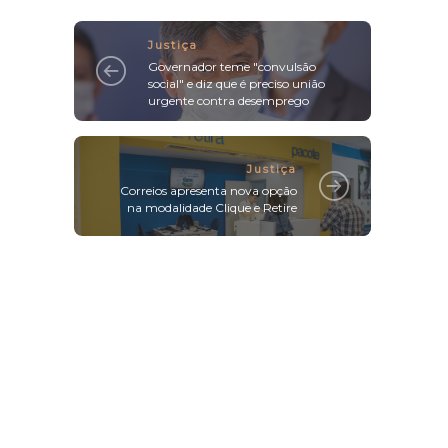
Justiça
Governador teme "convulsão
social" e diz que é preciso união
urgente contra desemprego
Justiça
Correios apresenta nova opção
na modalidade Clique e Retire