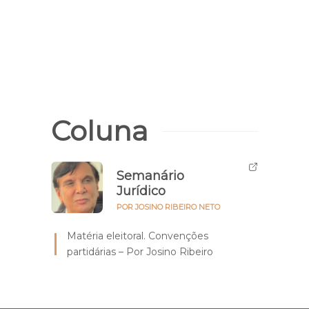
enve
Conj
Parn
Coluna
Semanário
Jurídico
POR JOSINO RIBEIRO NETO
Matéria eleitoral. Convenções
partidárias – Por Josino Ribeiro