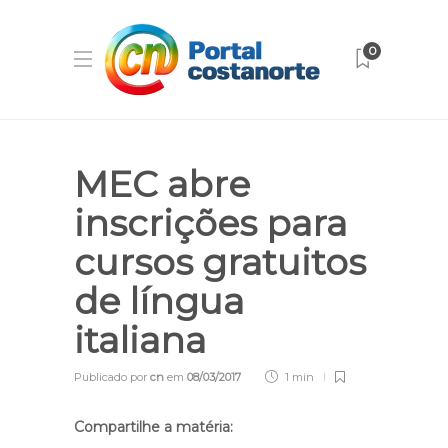
0
MEC abre
inscrições para
cursos gratuitos
de língua
italiana
Publicado por
cn
em
08/03/2017
1 min
Compartilhe a matéria: