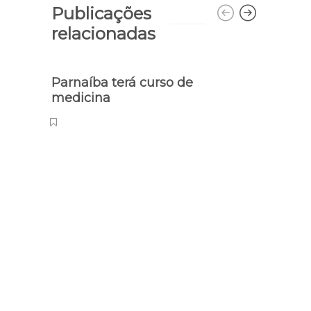
Publicações
relacionadas
Parnaíba terá curso de
medicina
Leitur
Salão
estim
cultu