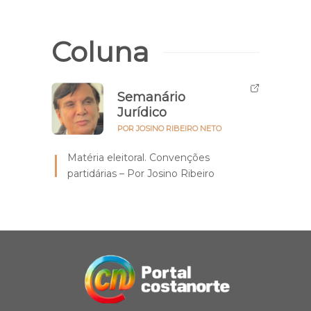
Coluna
Semanário
Jurídico
POR JOSINO RIBEIRO NETO
Matéria eleitoral. Convenções
partidárias – Por Josino Ribeiro