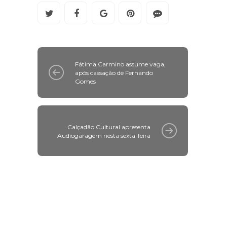
Fátima Carmino assume vaga,
após cassação de Fernando
Gomes
Calçadão Cultural apresenta
Audiogaragem nesta sexta-feira