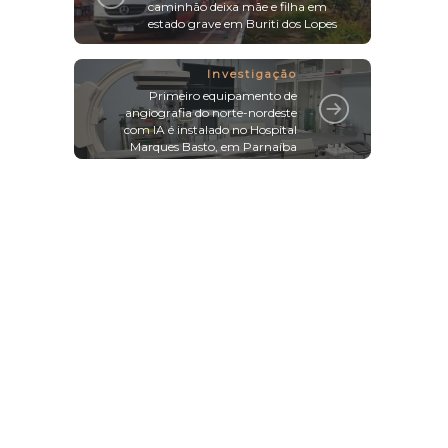
caminhão deixa mãe e filha em
estado grave em Buriti dos Lopes
Investigação
Primeiro equipamento de
angiografia do norte-nordeste
com IA é instalado no Hospital
Marques Basto, em Parnaíba