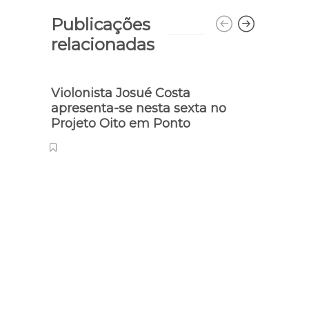
Publicações
relacionadas
Violonista Josué Costa
apresenta-se nesta sexta no
Projeto Oito em Ponto
Enfer
Curs
gara
Ena