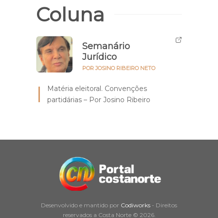
Coluna
Semanário
Jurídico
POR JOSINO RIBEIRO NETO
Matéria eleitoral. Convenções
partidárias – Por Josino Ribeiro
Desenvolvido e mantido por
Codiworks
- Direitos
reservados a Costa Norte © 2026.