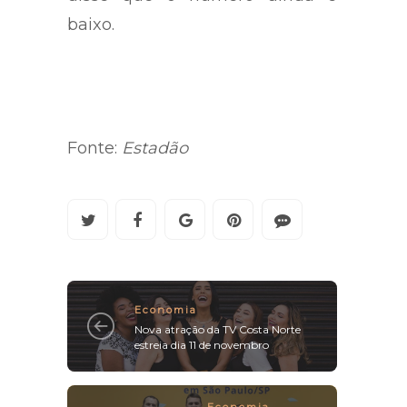
baixo.
Fonte:
Estadão
Economia
Nova atração da TV Costa Norte
estreia dia 11 de novembro
Economia