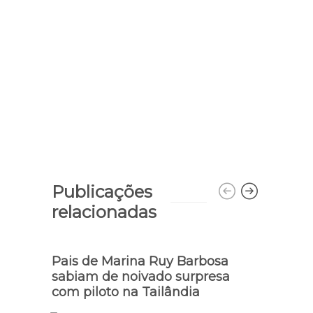
Publicações
relacionadas
Pais de Marina Ruy Barbosa
Vocal
sabiam de noivado surpresa
revel
com piloto na Tailândia
arre