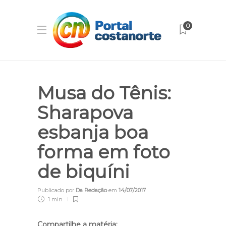
0
Musa do Tênis:
Sharapova
esbanja boa
forma em foto
de biquíni
Publicado por
Da Redação
em
14/07/2017
1 min
Compartilhe a matéria: