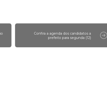
ão
Confira a agenda dos candidatos a
prefeito para segunda (12)