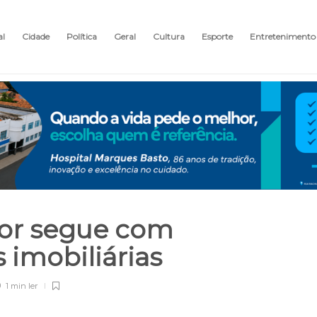
al
Cidade
Política
Geral
Cultura
Esporte
Entretenimento
dor segue com
 imobiliárias
1 min
ler