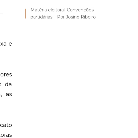
Matéria eleitoral. Convenções
partidárias – Por Josino Ribeiro
ixa e
dores
o da
, as
icato
toras