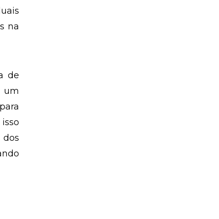
uais
os na
a de
, um
 para
 isso
e dos
rando