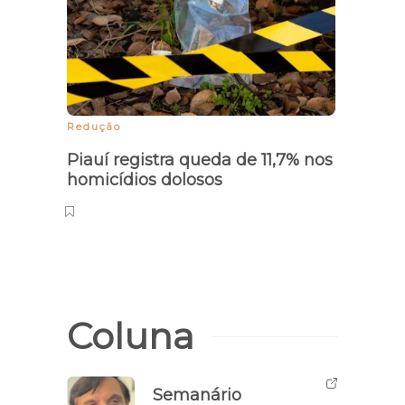
Redução
Fatali
Piauí registra queda de 11,7% nos
Estu
homicídios dolosos
após 
palco
Piau
Coluna
Semanário