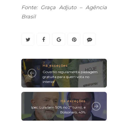
Fonte: Graça Adjuto – Agência
Brasil
Há exceções
Governo regulamenta passagem
gratuita para quem vota no
interior
Há exceções
Ipec: Lula tem 50% no 2º turno, e
Bolsonaro, 43%