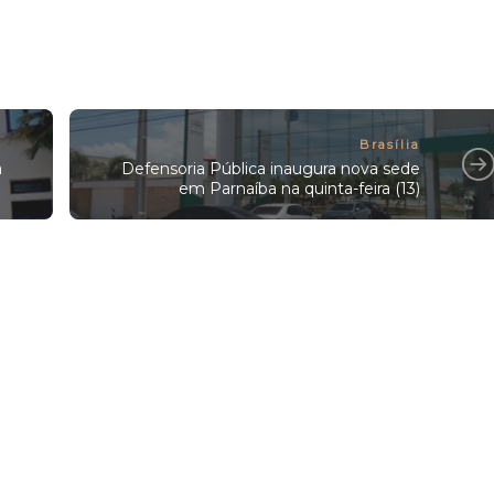
Brasília
a
Defensoria Pública inaugura nova sede
em Parnaíba na quinta-feira (13)