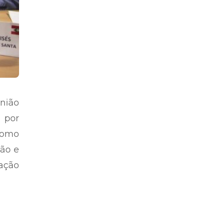
união
o por
 como
ão e
ação