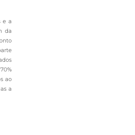
s e a
m da
onto
parte
ados
 70%
os ao
das a