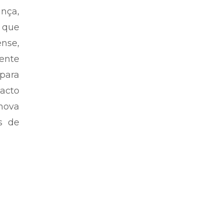
nça,
o que
nse,
dente
 para
Pacto
 nova
s de