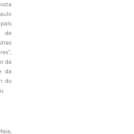
osta
aulo
 país
s de
utras
es”,
ão da
e da
m do
u.
aia,