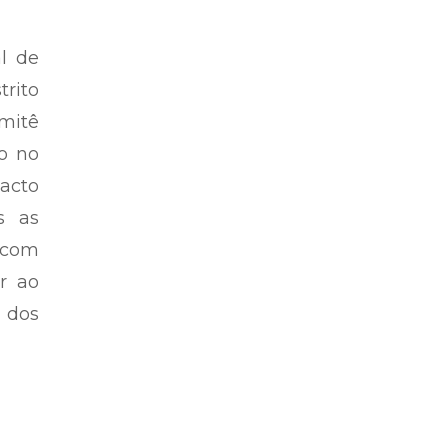
l de
trito
omitê
o no
acto
s as
 com
r ao
 dos