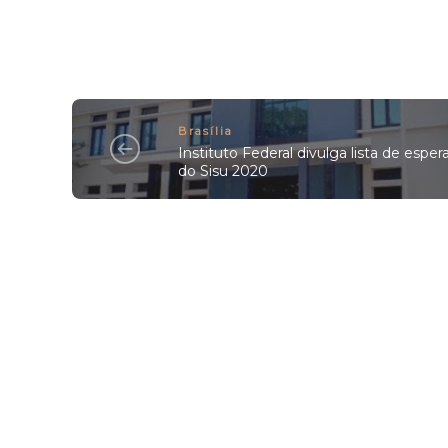
Brasília
Instituto Federal divulga lista de esper
do Sisu 2020