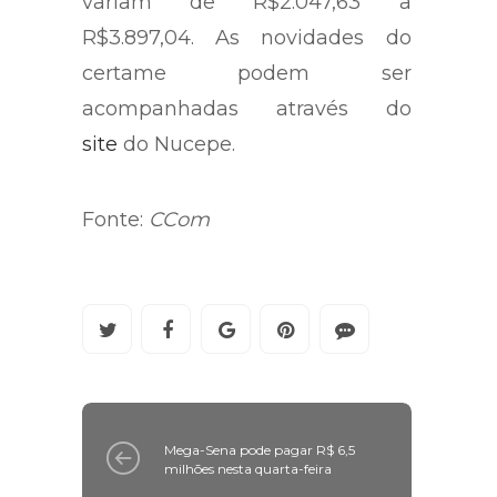
variam de R$2.047,63 a
R$3.897,04. As novidades do
certame podem ser
acompanhadas através do
site
do Nucepe.
Fonte:
CCom
Mega-Sena pode pagar R$ 6,5
milhões nesta quarta-feira