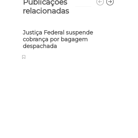
Publicações
relacionadas
Justiça Federal suspende
Detra
cobrança por bagagem
veícu
despachada