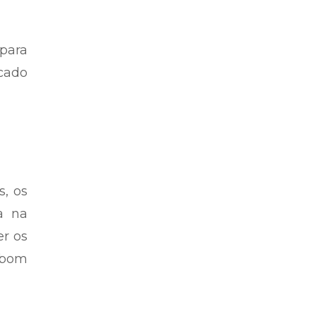
para
cado
s, os
a na
er os
 bom