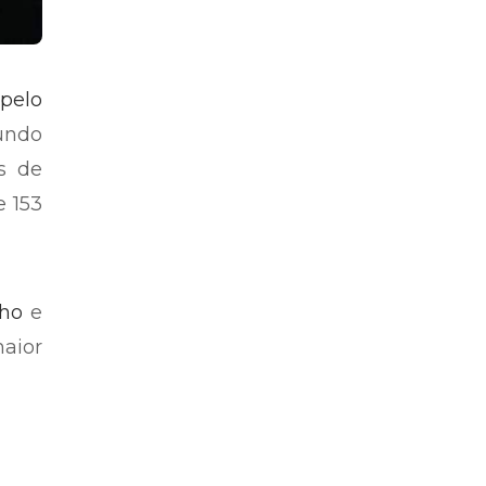
 pelo
undo
s de
e 153
nho
e
aior