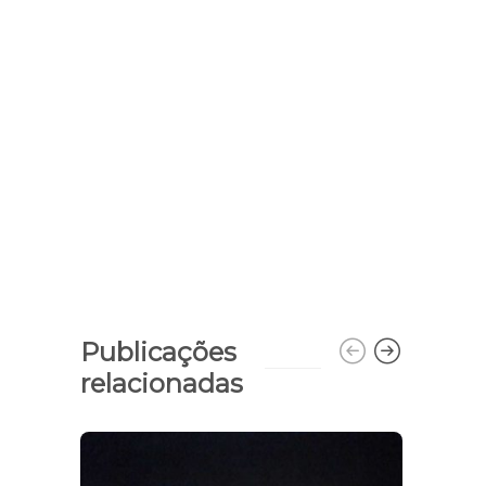
Publicações
relacionadas
Carr
capo