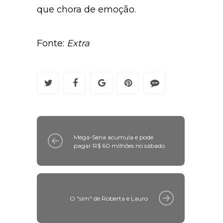
que chora de emoção.
Fonte:
Extra
Mega-Sena acumula e pode
pagar R$ 60 milhões no sábado
O "sim" de Roberta e Lauro