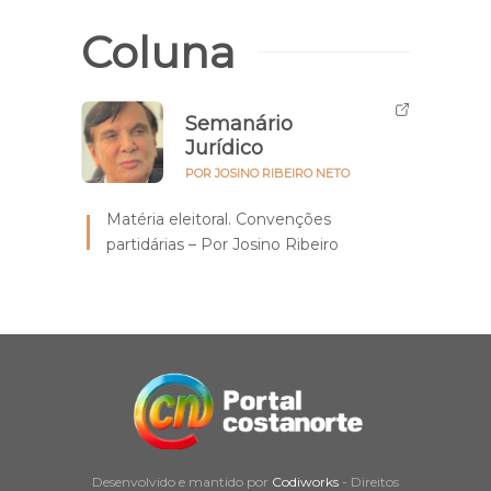
Coluna
Semanário
Jurídico
POR JOSINO RIBEIRO NETO
Matéria eleitoral. Convenções
partidárias – Por Josino Ribeiro
Desenvolvido e mantido por
Codiworks
- Direitos