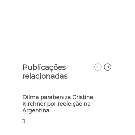
Publicações
relacionadas
Dilma parabeniza Cristina
Hoje 
Kirchner por reeleição na
func
Argentina
banc