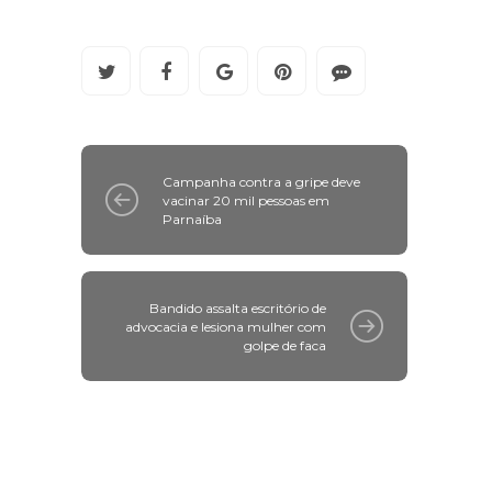
Campanha contra a gripe deve
vacinar 20 mil pessoas em
Parnaíba
Bandido assalta escritório de
advocacia e lesiona mulher com
golpe de faca