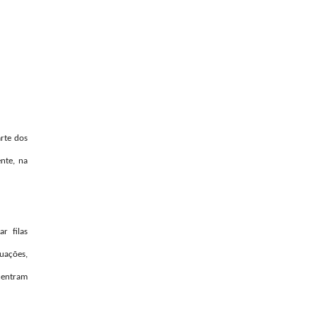
rte dos
ente, na
r filas
tuações,
ncentram