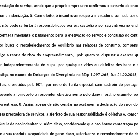
prestação de serviço, sendo que a própria empresa-ré confirmou o extravio da en
, uma indenização. 5. Com efeito, é incontroverso que a mercadoria confiada aos c
a não pode se furtar à responsabilidade por sua custódia e por sua entrega no end
 confiada mediante o pagamento para a efetivação do serviço e conclusão do contr
r busca o restabelecimento do equilíbrio nas relações de consumo, compen
digo a teoria do risco do empreendimento, pois quem se dispuser a exercer q
 independentemente de culpa, por quaisquer vícios ou defeitos dos bens e s
ustiça, no exame de Embargos de Divergência no REsp 1.097 .266, DJe 24.02.2015,
ais, oferecidos pela ECT, por meio de tarifa especial, com rastreio de postag
devendo a fornecedora responder objetivamente pelo dano moral, presumido, pel
a entrega. 8. Assim, apesar de não constar na postagem a declaração do valor do
sa prestadora de serviços, a aferição de sua responsabilidade é objetiva e, como 
áusula de não indenizar. 9. Além disso, considerando que não houve contestação po
ndo a sua conduta a capacidade de gerar dano, autorizar-se o reconhecimento do d