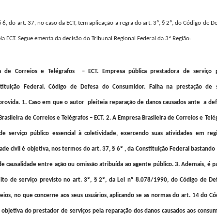
6, do art. 37, no caso da ECT, tem aplicação a regra do art. 3º, § 2º, do Código de D
a ECT. Segue ementa da decisão do Tribunal Regional Federal da 3ª Região:
ira de Correios e Telégrafos – ECT. Empresa pública prestadora de serviço p
nstituição Federal. Código de Defesa do Consumidor. Falha na prestação de s
rovida. 1. Caso em que o autor pleiteia reparação de danos causados ante a defi
rasileira de Correios e Telégrafos – ECT. 2. A Empresa Brasileira de Correios e Telé
e serviço público essencial à coletividade, exercendo suas atividades em re
ade civil é objetiva, nos termos do art. 37, § 6º , da Constituição Federal bastando
e causalidade entre ação ou omissão atribuída ao agente público. 3. Ademais, é pa
ito de serviço previsto no art. 3º, § 2º, da Lei nº 8.078/1990, do Código de De
eios, no que concerne aos seus usuários, aplicando se as normas do art. 14 do Có
 objetiva do prestador de serviços pela reparação dos danos causados aos consum