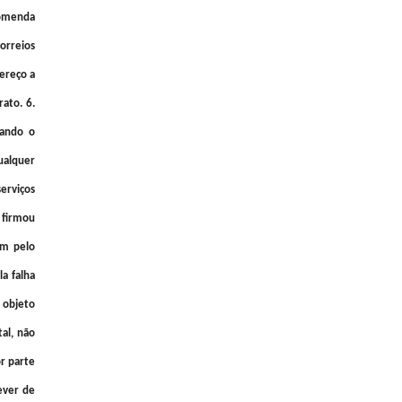
comenda
orreios
ereço a
ato. 6.
sando o
ualquer
erviços
 firmou
em pelo
a falha
 objeto
tal, não
r parte
ever de