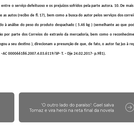
ntre o serviço defeituoso e os prejuízos sofridos pela parte autora. 10. De mais 
s as autos (recibo de fl. 17), bem como a busca do autor pelos serviços dos corre
do à análise do peso do produto despachado ( 5.46 kg ) (semelhante ao que pod
ão por parte dos Correios do extravio da mercadoria, bem como o reconhecim
ou a seu destino ), direcionam a presunção de que, de fato, o autor faz jus à re
R. –AC 000066186.2007.4.03.6119/SP- T. – Dje 24.02.2017- p.981).
‘O outro lado do paraíso’: Gael salva
Tomaz e vira herói na reta final da novela