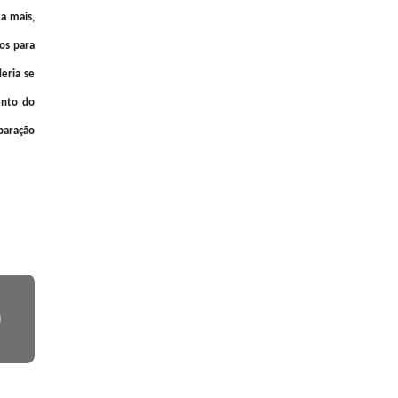
a mais,
ios para
eria se
ento do
paração