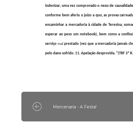
indenizar, uma vez comprovado o nexo de causalidade e
conforme bem aferiu o juízo a quo, as provas carreada
encaminhar a mercadoria à cidade de Teresina, soma
esperar ao peso um notebook), bem como a confiss
serviço
mal
prestado (vez que a mercadoria jamais cheg
pelo dano sofrido. 11. Apelação desprovida. “(TRF 3ª 
Mercenaria - A Festa!