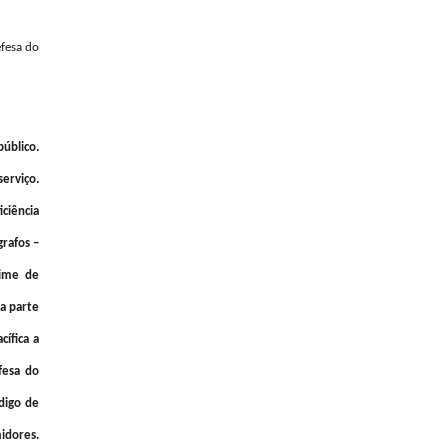
efesa do
úblico.
erviço.
ciência
grafos –
gime de
 a parte
cífica a
fesa do
digo de
idores.