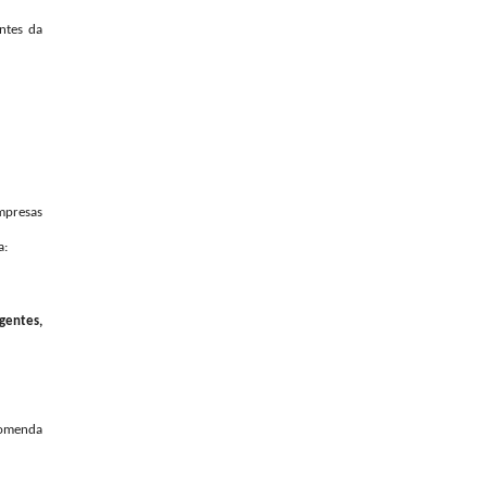
ntes da
empresas
a:
gentes,
comenda