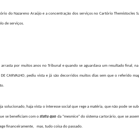
ório do Nazareno Araújo e a concentração dos serviços no Cartório Themístocles S
lo de serviços.
 arrasta por muitos anos no Tribunal e quando se aguardava um resultado final, na
 CARVALHO, pediu vista e já são decorridos muitos dias sem que o referido mag
to.
a solucionado, haja vista o interesse social que rege a matéria, que não pode se su
, que se beneficiam com o
statu quo
da “mesmice” do sistema cartorário, que se asse
otege financeiramente, mas, tudo coisa do passado.