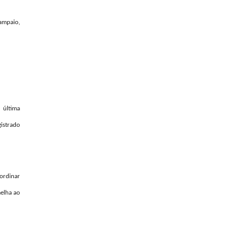
ampaio,
 última
istrado
bordinar
melha ao